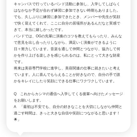
キャンパスで行っているバンド活動に参加し、入学してしばらく
はなかなか予定が合わず練習に参加できない時期もありました。
でも、久しぶりに練習に参加できたとき、メンバーや先生が笑顔
で快く迎えてくれて、ここに自分の居場所があるんだなと実感で
きて、本当に嬉しかったです。
バンドでは、OGの先輩に演奏のコツを教えてもらったり、みんな
で意見を出し合ったりしながら、満足いく演奏ができるように
日々努力しています。音楽を通して仲間とつながり、協力して何
かを作り上げる楽しさを感じられるのは、私にとって大きな財産
です。
将来は美容専門学校に進学し、美容関連の仕事に就きたいと考え
ています。人に喜んでもらえることが好きなので、自分の手で誰
かをキレイにしたり笑顔にできる仕事にワクワクしています。
Q これからカシマの通信へ入学してくる後輩へ向けたメッセージ
をお願いします。
A 「最初は不安でも、自分の好きなことを大切にしながら仲間と
過ごす時間は、きっと大きな自信や笑顔につながると思います！
🌟」