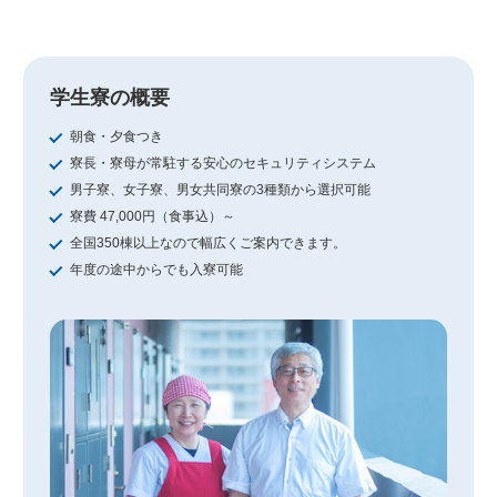
学生寮の概要
朝食・夕食つき
寮長・寮母が常駐する安心のセキュリティシステム
男子寮、女子寮、男女共同寮の3種類から選択可能
寮費 47,000円（食事込）～
全国350棟以上なので幅広くご案内できます。
年度の途中からでも入寮可能