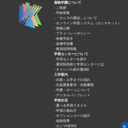
鹿島学園について
ご挨拶
学校情報
「カシマの通信」について
オンライン学習システム（カシマネット）
情報公開
プライバシーポリシー
各種手続き
各種申請書
教員採用情報
学習センターについて
学習センターを探す
通信制高校と学習センターとは
キャンパス紹介[動画]
入学案内
出願～入学までの流れ
生徒募集要項・出願書類
学費・ローンについて
デジタルパンフレット
学校生活
選べる学習スタイル
学習の進め方
オプションコース紹介
進路指導
カシマNEWS