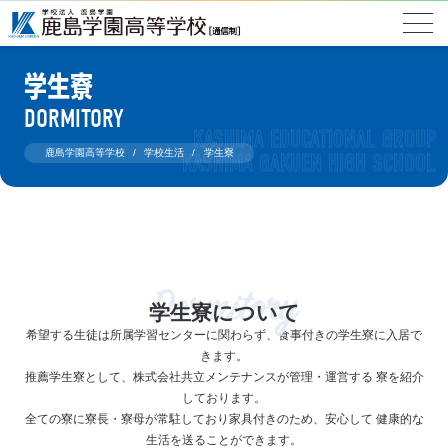
学生寮
DORMITORY
鹿島学園高等学校
学校生活
学生寮
Dormitory
学生寮について
希望する生徒は所属学習センターに関わらず、食事付きの学生寮に入居で
きます。
推薦学生寮として、株式会社共立メンテナンスが管理・運営する 寮を紹介
しております。
全ての寮に寮長・寮母が常駐しており家具付きのため、安心して 健康的な
生活を送ることができます。