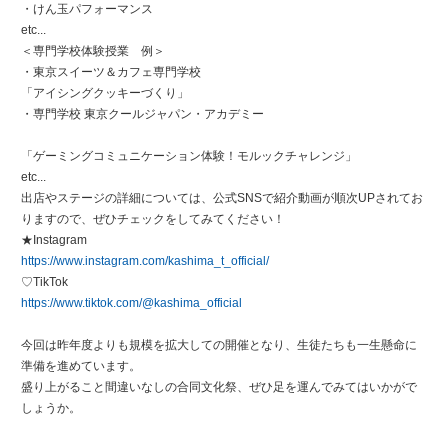
・けん玉パフォーマンス
etc...
＜専門学校体験授業 例＞
・東京スイーツ＆カフェ専門学校
「アイシングクッキーづくり」
・専門学校 東京クールジャパン・アカデミー
「ゲーミングコミュニケーション体験！モルックチャレンジ」
etc...
出店やステージの詳細については、公式SNSで紹介動画が順次UPされてお
りますので、ぜひチェックをしてみてください！
★Instagram
https://www.instagram.com/kashima_t_official/
♡TikTok
https://www.tiktok.com/@kashima_official
今回は昨年度よりも規模を拡大しての開催となり、生徒たちも一生懸命に
準備を進めています。
盛り上がること間違いなしの合同文化祭、ぜひ足を運んでみてはいかがで
しょうか。