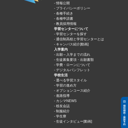
情報公開
プライバシーポリシー
各種手続き
各種申請書
教員採用情報
学習センターについて
学習センターを探す
通信制高校と学習センターとは
キャンパス紹介[動画]
入学案内
出願～入学までの流れ
生徒募集要項・出願書類
学費・ローンについて
デジタルパンフレット
学校生活
選べる学習スタイル
学習の進め方
オプションコース紹介
進路指導
カシマNEWS
校友会誌
制服紹介
学生寮
生徒インタビュー[動画]