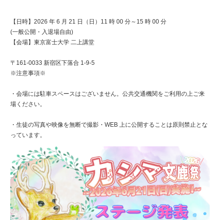
【日時】2026 年 6 月 21 日（日）11 時 00 分～15 時 00 分
(一般公開・入退場自由)
【会場】東京富士大学 二上講堂
〒161-0033 新宿区下落合 1-9-5
※注意事項※
・会場には駐車スペースはございません。公共交通機関をご利用の上ご来
場ください。
・生徒の写真や映像を無断で撮影・WEB 上に公開することは原則禁止とな
っています。