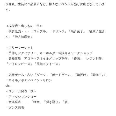
ジ発表、生徒の作品展示など、様々なイベントが盛り沢山となっていま
す。
＜模擬店・出しもの 例＞
・飲食販売・・・「ワッフル」「ドリンク」「焼き菓子」「駄菓子屋さ
ん」「地方特産物」
・フリーマーケット
・手作りアクセサリー、キーホルダー等販売＆ワークショップ
・各種体験「アロマヘアオイル／リップ制作」「作画」「レジン制作」
「アイロンビーズ」「風船スクイーズ」
・各種ゲーム・占い「ダーツ」「ボードゲーム」「輪投げ」「動物占い」
・ネイル／ボディペイントサロン
etc..
＜ステージ発表 例＞
・ファッションショー
・音楽発表・・・「軽音」「弾き語り」「歌」
・ダンス発表