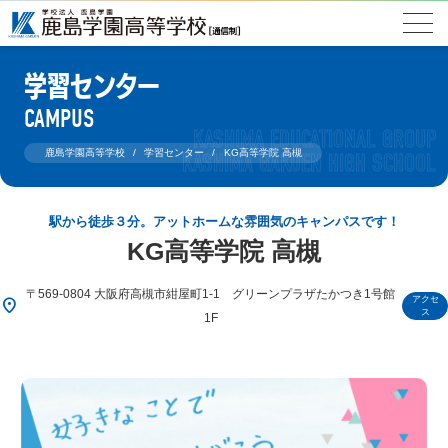
学習センター
CAMPUS
鹿島学園高等学校
学習センター
KG高等学院 高槻
駅から徒歩３分。アットホームな雰囲気のキャンパスです！
KG高等学院 高槻
〒569-0804 大阪府高槻市紺屋町1-1 グリーンプラザたかつき1号館
アクセ
location_on
ス
1F