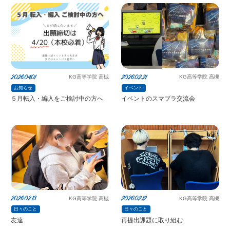
2026.04.01
2026.02.21
KG高等学院 高槻
KG高等学院 高槻
お知らせ
イベント
５月転入・編入をご検討中の方へ
イベントのスマブラ交流会
2026.02.13
2026.02.12
KG高等学院 高槻
KG高等学院 高槻
日々のこと
日々のこと
友達
再提出課題に取り組む