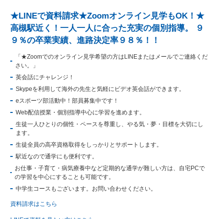
★LINEで資料請求★Zoomオンライン見学もOK！★
高槻駅近く！一人一人に合った充実の個別指導。 ９
９％の卒業実績、進路決定率９８％！！
「★Zoomでのオンライン見学希望の方はLINEまたはメールでご連絡くだ
さい。」
英会話にチャレンジ！
Skypeを利用して海外の先生と気軽にビデオ英会話ができます。
eスポーツ部活動中！部員募集中です！
Web配信授業・個別指導中心に学習を進めます。
生徒一人ひとりの個性・ペースを尊重し、やる気・夢・目標を大切にし
ます。
生徒全員の高卒資格取得をしっかりとサポートします。
駅近なので通学にも便利です。
お仕事・子育て・病気療養中など定期的な通学が難しい方は、自宅PCで
の学習を中心にすることも可能です。
中学生コースもございます。お問い合わせください。
資料請求はこちら