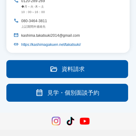
call
0120-289-269
◆月～火･木～土
10：00～16：00
call
080-3464-3811
上記期間外連絡先
email
kashima.takatsuki2014@gmail.com
link
https://kashimagakuen.net/takatsuki/
folder_open
資料請求
calendar_month
見学・個別面談予約