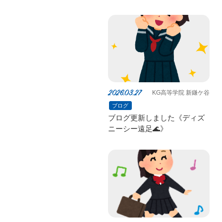
た！》
2026.03.27
KG高等学院 新鎌ケ谷
ブログ
ブログ更新しました《ディズ
ニーシー遠足🌊》