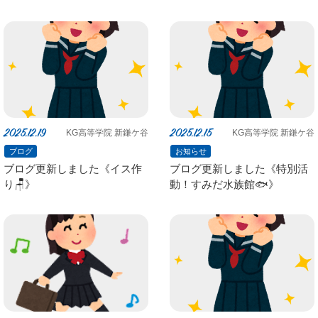
た！》
2025.12.19
2025.12.15
KG高等学院 新鎌ケ谷
KG高等学院 新鎌ケ谷
ブログ
お知らせ
ブログ更新しました《イス作
ブログ更新しました《特別活
り🪑》
動！すみだ水族館🐟️》