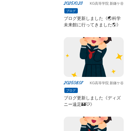
2025.10.23
KG高等学院 新鎌ケ谷
ブログ
ブログ更新しました《🌏️科学
未来館に行ってきました🌎️》
2025.08.07
KG高等学院 新鎌ケ谷
ブログ
ブログ更新しました《ディズ
ニー遠足🏰🐭》