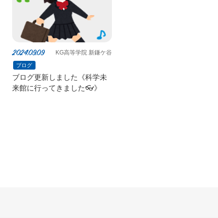
2024.09.09
KG高等学院 新鎌ケ谷
ブログ
ブログ更新しました《科学未
来館に行ってきました👓》