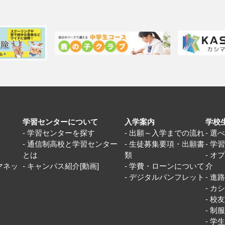
学習センターについて
入学案内
学校
学習センターを探す
出願～入学までの流れ
選
通信制高校と学習センター
生徒募集要項・出願書
学
とは
類
オ
マネッ
キャンパス紹介[動画]
学費・ローンについて
介
デジタルパンフレット
進
カシ
校
制
学