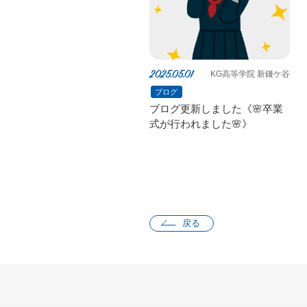
2025.05.01
KG高等学院 新鎌ケ谷
ブログ
ブログ更新しました《🌸卒業
式が行われました🌸》
戻る