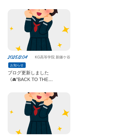
2025.12.04
KG高等学院 新鎌ケ谷
お知らせ
ブログ更新しました
《🚘️”BACK TO THE
FUTURE”を観劇しました⚡️》