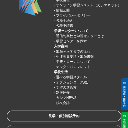
学校情報
オンライン学習システム（カシマネット）
情報公開
プライバシーポリシー
各種手続き
各種申請書
学習センターについて
通信制高校と学習センターとは
学習センターを探す
入学案内
出願～入学までの流れ
生徒募集要項・出願書類
学費・ローンについて
デジタルパンフレット
学校生活
選べる学習スタイル
オプションコース紹介
学習の進め方
制服紹介
カシマNEWS
校友会誌
見学・個別相談予約