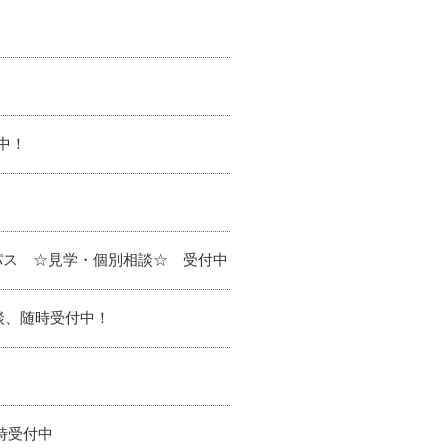
中！
中
パス ☆見学・個別相談☆ 受付中
談、随時受付中！
時受付中