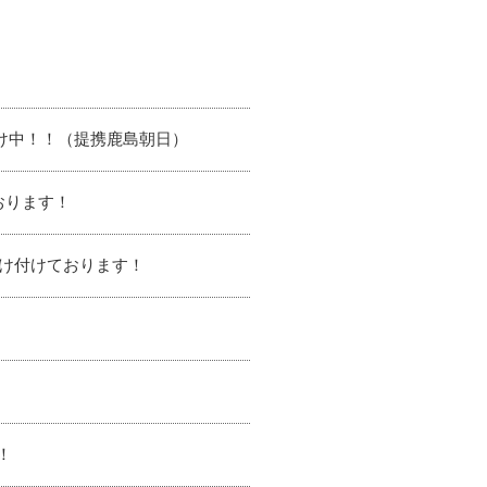
け中！！（提携鹿島朝日）
おります！
け付けております！
！