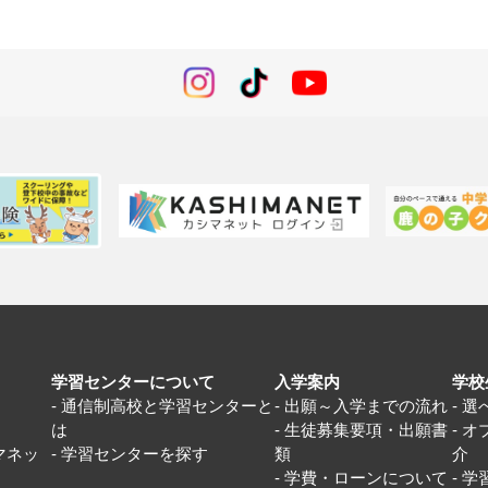
学習センターについて
入学案内
学校
通信制高校と学習センターと
出願～入学までの流れ
選
は
生徒募集要項・出願書
オ
マネッ
学習センターを探す
類
介
学費・ローンについて
学