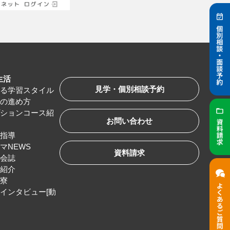
生活
見学・個別相談予約
べる学習スタイル
習の進め方
プションコース紹
お問い合わせ
路指導
マNEWS
資料請求
友会誌
服紹介
生寮
インタビュー[動