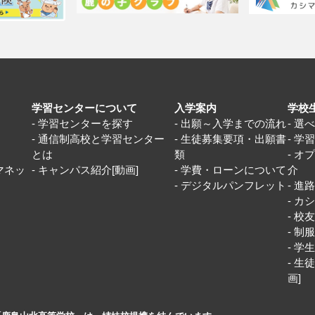
学習センターについて
入学案内
学校
学習センターを探す
出願～入学までの流れ
選
通信制高校と学習センター
生徒募集要項・出願書
学
とは
類
オ
マネッ
キャンパス紹介[動画]
学費・ローンについて
介
デジタルパンフレット
進
カシ
校
制
学
生徒
画]