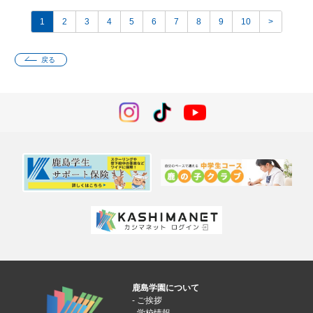
1
2
3
4
5
6
7
8
9
10
>
戻る
鹿島学園について
ご挨拶