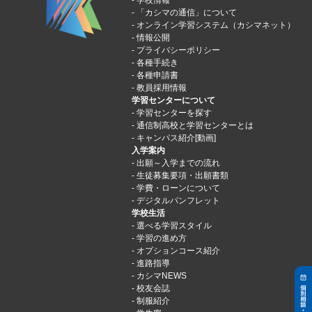
学校情報
「カシマの通信」について
オンライン学習システム（カシマネット）
情報公開
プライバシーポリシー
各種手続き
各種申請書
教員採用情報
学習センターについて
学習センターを探す
通信制高校と学習センターとは
キャンパス紹介[動画]
入学案内
出願～入学までの流れ
生徒募集要項・出願書類
学費・ローンについて
デジタルパンフレット
学校生活
選べる学習スタイル
学習の進め方
オプションコース紹介
進路指導
カシマNEWS
校友会誌
制服紹介