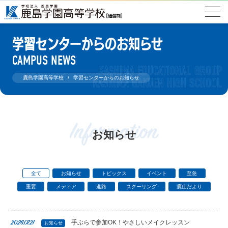
学習センターからのお知らせ
CAMPUS NEWS
鹿島学園高等学校
学習センターからのお知らせ
Information
お知らせ
全て
お知らせ
トピックス
イベント
至急
重要
メディア
進路
スクーリング
鹿山だより
手ぶらで参加OK！やさしいメイクレッスン
2026.07.21
お知らせ