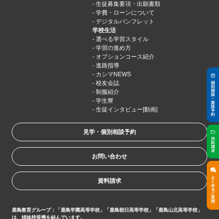
生徒募集要項・出願書類
学費・ローンについて
デジタルパンフレット
学校生活
選べる学習スタイル
学習の進め方
オプションコース紹介
進路指導
カシマNEWS
校友会誌
制服紹介
学生寮
生徒インタビュー[動画]
見学・個別相談予約
お問い合わせ
資料請求
鹿島教育グループ：「鹿島学園高等学校」「鹿島朝日高等学校」「鹿島山北高等学校」
は、姉妹校提携を結んでいます。