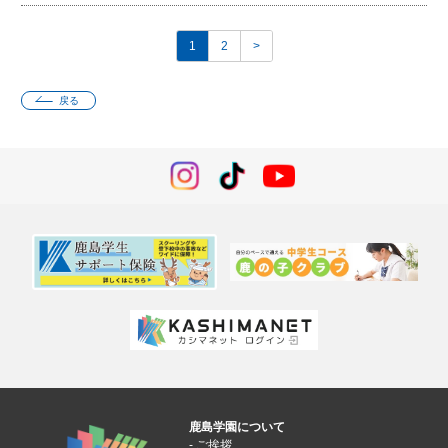
1
2
>
戻る
鹿島学園について
ご挨拶