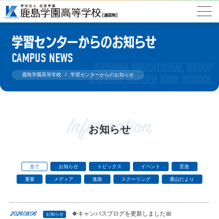
学習センターからのお知らせ
CAMPUS NEWS
鹿島学園高等学校
学習センターからのお知らせ
Information
お知らせ
全て
お知らせ
トピックス
イベント
至急
重要
メディア
進路
スクーリング
鹿山だより
🍀キャンパスブログを更新しました📅
2026.08.06
お知らせ