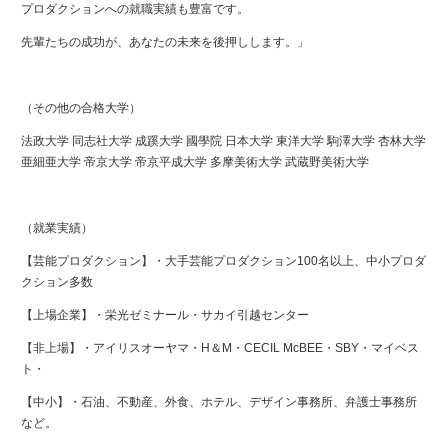
プロダクションへの就職実績も豊富です。
先輩たちの成功が、あなたの未来を後押しします。」
（その他の合格大学）
法政大学 同志社大学 成蹊大学 國學院 日本大学 東洋大学 駒澤大学 杏林大学
亜細亜大学 帝京大学 帝京平成大学 多摩美術大学 武蔵野美術大学
（就業実績）
【芸能プロダクション】・大手芸能プロダクション100名以上、中小プロダ
クション多数
【上場企業】・栄光ゼミナール・サカイ引越センター
【非上場】・アイリスオーヤマ・H＆M・CECIL McBEE・SBY・マイベス
ト・
【中小】・石油、不動産、外食、ホテル、デザイン事務所、弁護士事務所
など。