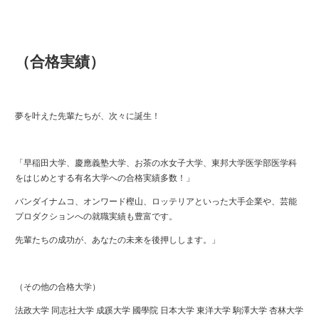
（合格実績）
夢を叶えた先輩たちが、次々に誕生！
「早稲田大学、慶應義塾大学、お茶の水女子大学、東邦大学医学部医学科
をはじめとする有名大学への合格実績多数！」
バンダイナムコ、オンワード樫山、ロッテリアといった大手企業や、芸能
プロダクションへの就職実績も豊富です。
先輩たちの成功が、あなたの未来を後押しします。」
（その他の合格大学）
法政大学 同志社大学 成蹊大学 國學院 日本大学 東洋大学 駒澤大学 杏林大学