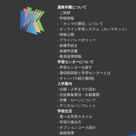
鹿島学園について
ご挨拶
学校情報
「カシマの通信」について
オンライン学習システム（カシマネット）
情報公開
プライバシーポリシー
各種手続き
各種申請書
教員採用情報
学習センターについて
学習センターを探す
通信制高校と学習センターとは
キャンパス紹介[動画]
入学案内
出願～入学までの流れ
生徒募集要項・出願書類
学費・ローンについて
デジタルパンフレット
学校生活
選べる学習スタイル
学習の進め方
オプションコース紹介
進路指導