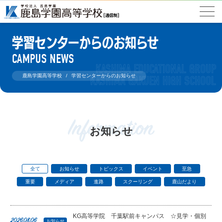
学習センターからのお知らせ
CAMPUS NEWS
鹿島学園高等学校
学習センターからのお知らせ
Information
お知らせ
全て
お知らせ
トピックス
イベント
至急
重要
メディア
進路
スクーリング
鹿山だより
KG高等学院 千葉駅前キャンパス ☆見学・個別
2026.08.06
お知らせ