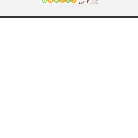
鹿島朝日高等学校について
ご挨拶
学校情報
オンライン学習システム（カシマネット）
情報公開
プライバシーポリシー
各種手続き
各種申請書
学習センターについて
通信制高校と学習センターとは
学習センターを探す
入学案内
出願～入学までの流れ
生徒募集要項・出願書類
学費・ローンについて
デジタルパンフレット
学校生活
選べる学習スタイル
オプションコース紹介
学習の進め方