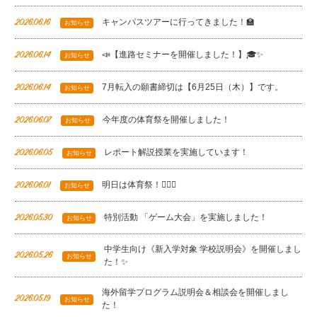
キャンパスツアーに行ってきました！🏫
2026.06.16
お知らせ
📣【進路セミナーを開催しました！】🎓✨
2026.06.14
お知らせ
7月転入の願書締切は【6月25日（木）】です。
2026.06.14
お知らせ
今年度の体育祭を開催しました！
2026.06.07
お知らせ
レポート解説授業を実施しています！
2026.06.05
お知らせ
明日は体育祭！🏃‍♂️✨
2026.06.01
お知らせ
特別活動 「ゲーム大会」を実施しました！
2026.05.30
お知らせ
中学生向け《新入学対象 学校説明会》を開催しまし
2026.05.26
お知らせ
た！✨
海外留学プログラム説明会＆相談会を開催しまし
2026.05.19
お知らせ
た！