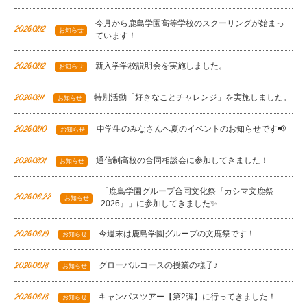
今月から鹿島学園高等学校のスクーリングが始まっ
2026.07.12
お知らせ
ています！
新入学学校説明会を実施しました。
2026.07.12
お知らせ
特別活動「好きなことチャレンジ」を実施しました。
2026.07.11
お知らせ
中学生のみなさんへ夏のイベントのお知らせです📢
2026.07.10
お知らせ
通信制高校の合同相談会に参加してきました！
2026.07.01
お知らせ
「鹿島学園グループ合同文化祭『カシマ文鹿祭
2026.06.22
お知らせ
2026』」に参加してきました✨
今週末は鹿島学園グループの文鹿祭です！
2026.06.19
お知らせ
グローバルコースの授業の様子♪
2026.06.18
お知らせ
キャンパスツアー【第2弾】に行ってきました！
2026.06.18
お知らせ