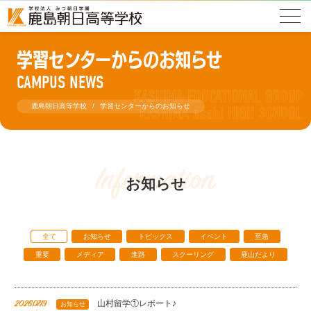
学習センターからのお知らせ
CAMPUS NEWS
鹿島朝日高等学校
学習センターからのお知らせ
Information
お知らせ
全て
お知らせ
トピックス
イベント
至急
重要
メディア
進路
スクーリング
鹿山だより
山村留学①レポート♪
2026.07.19
お知らせ