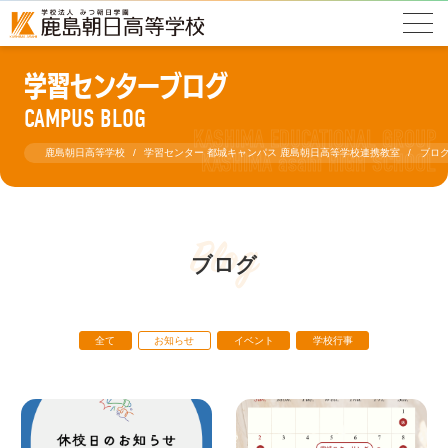
学習センターブログ
CAMPUS BLOG
鹿島朝日高等学校
学習センター 都城キャンパス 鹿島朝日高等学校連携教室
ブロ
Blog
ブログ
全て
お知らせ
イベント
学校行事