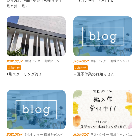
☆うれしい知らせ☆（今年度第１
１０月入学生 受付中♫
号＆第２号）
2025.08.27
2025.08.13
学習センター 都城キャンパ
学習センター 都城キャンパス
ス 鹿島朝日高等学校連携教
鹿島朝日高等学校連携教室
お知らせ
お知らせ
室
1期スクーリング終了！
☆夏季休業のお知らせ☆
2025.08.01
2025.06.13
学習センター 都城キャンパス
学習センター 都城キャンパス
鹿島朝日高等学校連携教室
鹿島朝日高等学校連携教室