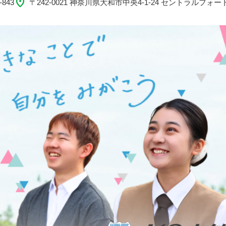
location_on
-843
〒242-0021 神奈川県大和市中央4-1-24 セントラルフォート