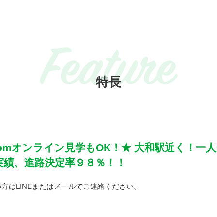
Feature
特長
Zoomオンライン見学もOK！★ 大和駅近く！一
実績、進路決定率９８％！！
の方はLINEまたはメールでご連絡ください。