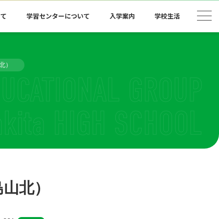
いて
学習センターについて
入学案内
学校生活
北）
島山北）