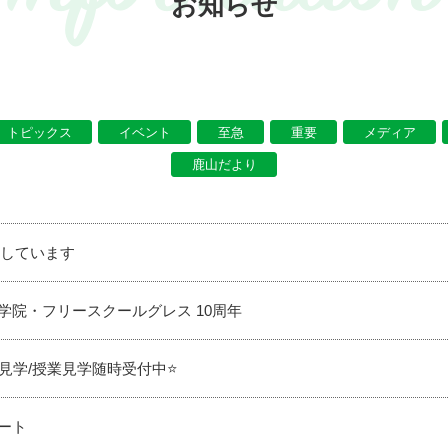
お知らせ
トピックス
イベント
至急
重要
メディア
鹿山だより
新しています
等学院・フリースクールグレス 10周年
見学/授業見学随時受付中⭐️
ート