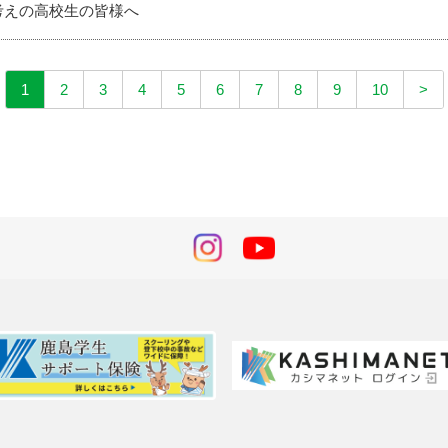
考えの高校生の皆様へ
1
2
3
4
5
6
7
8
9
10
>