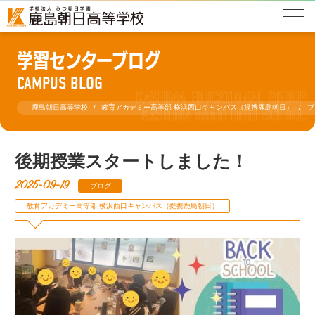
学習センターブログ
CAMPUS BLOG
鹿島朝日高等学校
教育アカデミー高等部 横浜西口キャンパス（提携鹿島朝日）
ブ
後期授業スタートしました！
2025-09-19
ブログ
教育アカデミー高等部 横浜西口キャンパス（提携鹿島朝日）