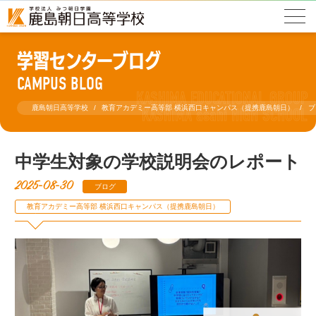
学習センターブログ
CAMPUS BLOG
鹿島朝日高等学校
教育アカデミー高等部 横浜西口キャンパス（提携鹿島朝日）
ブ
中学生対象の学校説明会のレポート
2025-08-30
ブログ
教育アカデミー高等部 横浜西口キャンパス（提携鹿島朝日）