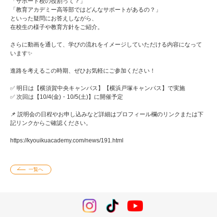
「サポート校の役割って？」
「教育アカデミー高等部ではどんなサポートがあるの？」
といった疑問にお答えしながら、
在校生の様子や教育方針をご紹介。
さらに動画を通して、学びの流れをイメージしていただける内容になって
います✨
進路を考えるこの時期、ぜひお気軽にご参加ください！
✅ 明日は【横須賀中央キャンパス】【横浜戸塚キャンパス】で実施
✅ 次回は【10/4(金)・10/5(土)】に開催予定
📌 説明会の日程やお申し込みなど詳細はプロフィール欄のリンクまたは下
記リンクからご確認ください。
https://kyouikuacademy.com/news/191.html
一覧へ