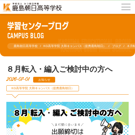
学習センターブログ
CAMPUS BLOG
鹿島朝日高等学校
KG高等学院 大和キャンパス（提携鹿島朝日）
ブログ
８月
８月転入・編入ご検討中の方へ
2026-07-01
お知らせ
KG高等学院 大和キャンパス（提携鹿島朝日）