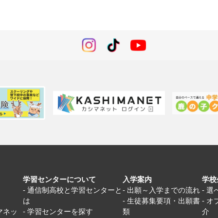
学習センターについて
入学案内
学校
通信制高校と学習センターと
出願～入学までの流れ
選
は
生徒募集要項・出願書
オ
マネッ
学習センターを探す
類
介