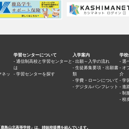
学習センターについて
入学案内
学校
通信制高校と学習センターと
出願～入学の流れ
選
は
生徒募集要項・出願書
オ
マネッ
学習センターを探す
類
介
学費・ローンについて
学
デジタルパンフレット
進
制
校
「鹿島山北高等学校」は、姉妹校提携を結んでいます。