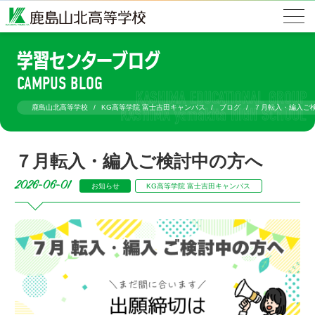
学習センターブログ
CAMPUS BLOG
鹿島山北高等学校
KG高等学院 富士吉田キャンパス
ブログ
７月転入・編入ご
７月転入・編入ご検討中の方へ
2026-06-01
お知らせ
KG高等学院 富士吉田キャンパス