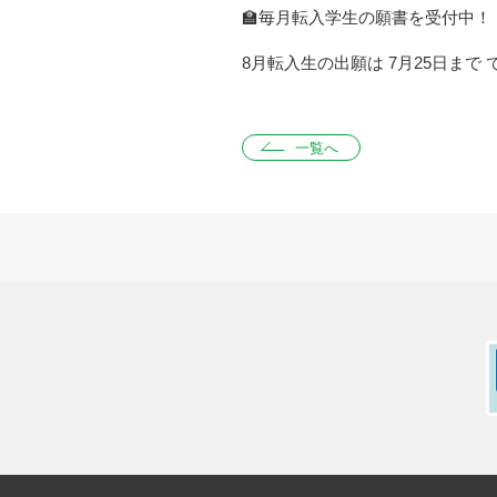
🏫毎月転入学生の願書を受付中！
8月転入生の出願は 7月25日まで で
一覧へ