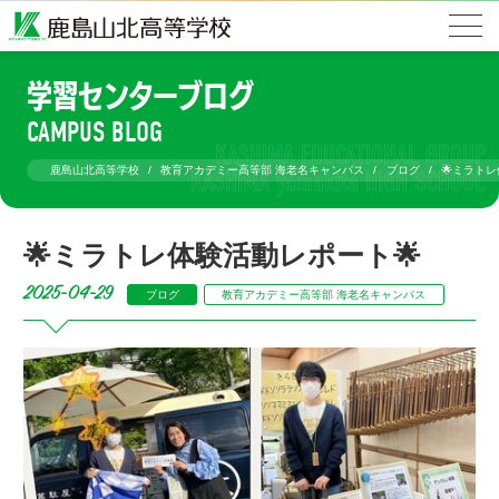
学習センターブログ
CAMPUS BLOG
鹿島山北高等学校
教育アカデミー高等部 海老名キャンパス
ブログ
🌟ミラト
🌟ミラトレ体験活動レポート🌟
2025-04-29
ブログ
教育アカデミー高等部 海老名キャンパス