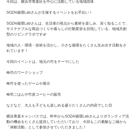
今回は、横浜市青葉区を中心に活動している地域団体
SOZAi循環Labさんが主催するイベントをお手伝い！
SOZAi循環Labさんは、生活者の視点から素材を楽しみ、深く知ることで、
サステナブルな商品づくりや暮らしの行動変容を目指している、地域共創
型のリビングラボです🌿
地域の人・環境・技術を活かし、小さな循環をたくさん生み出す活動をさ
れています！
今回のイベントは、地元の竹をテーマにした
🎋竹のワークショップ
🎋竹を使ったゲームや展示
🎋筍ごはんや竹炭コーヒーの販売
などなど、大人も子どもも楽しめる盛りだくさんの内容でした😊
横浜青葉キャンパスでは、昨年からSOZAi循環Labさんよりボランティア活
動の機会をたくさん提供していただいており、今回もこの素敵なご縁から
「体験活動」として参加させていただきました！