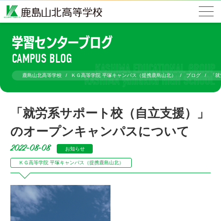
学習センターブログ
CAMPUS BLOG
鹿島山北高等学校
ＫＧ高等学院 平塚キャンパス（提携鹿島山北）
ブログ
「就
「就労系サポート校（自立支援）」
のオープンキャンパスについて
2022-08-08
お知らせ
ＫＧ高等学院 平塚キャンパス（提携鹿島山北）