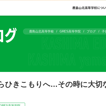
鹿島山北高等学校につ
ログ
鹿島山北高等学校
GRES高等学院
ブログ
子
らひきこもりへ…その時に大切
GRES高等学院