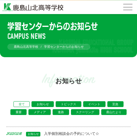
学習センターからのお知らせ
CAMPUS NEWS
鹿島山北高等学校
学習センターからのお知らせ
Information
お知らせ
全て
お知らせ
トピックス
イベント
至急
重要
メディア
進路
スクーリング
鹿山だより
入学個別相談会の予約について☆
2022.02.18
お知らせ