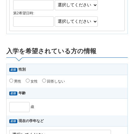
第2希望日時:
入学を希望されている方の情報
性別
必須
男性
女性
回答しない
年齢
必須
歳
現在の学年など
必須