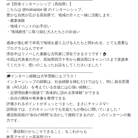
🌿【田舎インターンシップ（高知県）】
こちらは @inakapipe 様 のインターンシップ。
豊かな自然が広がる高知県で、地域の方々と一緒に活動します。
・農業体験
・地域イベントのお手伝い
・”地域創生” に取り組む大人たちとの出会い
過疎が進む町で本気で地域を盛り上げる人たちと関われる、とても貴重な
プログラムなんです🌱
滞在中はリノベした素敵な古民家に滞在できるそうです！🏠
今回は代表者の方が、高知県四万十市から横浜西口キャンパスまで直接来
てくださり、想いのこもったお話をしてくださいました！
________________________________________
🎓インターン経験は大学受験にもプラス！
インターンシップの経験は、社会経験を積むだけではなく、特に 総合型選
抜（AO入試） を考えている生徒には心強い経験に。
・志望理由書や面接で “具体的に語れる実体験” ができる
・自分の興味や将来像を整理できる
評価されるポイントがギュッとつまった、まさにチャンス💡✨
説明会では、どのキャンパスでも生徒たちが熱心に聞いていました！
通信制高校の“余白の時間”を活かして挑戦できるのが、このインターンの魅
力です。
________________________________________
✨「通信制だからこそできること」をこれからも
教育アカデミー高等部では、