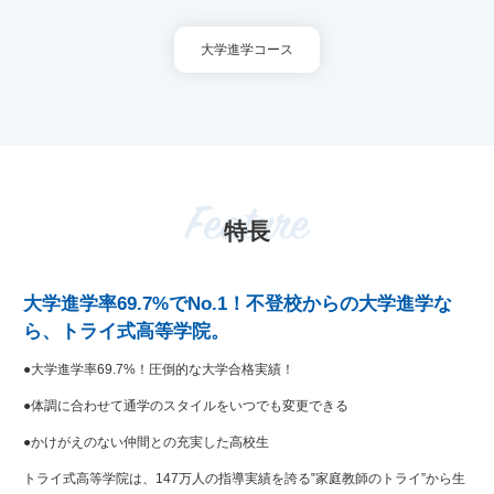
大学進学コース
Feature
特長
大学進学率69.7%でNo.1！不登校からの大学進学な
ら、トライ式高等学院。
●大学進学率69.7%！圧倒的な大学合格実績！
●体調に合わせて通学のスタイルをいつでも変更できる
●かけがえのない仲間との充実した高校生
トライ式高等学院は、147万人の指導実績を誇る‟家庭教師のトライ”から生