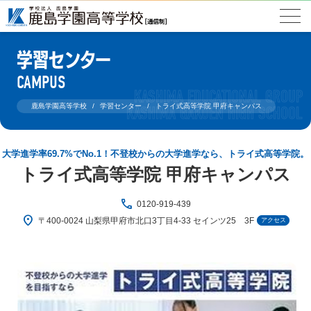
学習センター
CAMPUS
鹿島学園高等学校
学習センター
トライ式高等学院 甲府キャンパス
大学進学率69.7%でNo.1！不登校からの大学進学なら、トライ式高等学院。
トライ式高等学院 甲府キャンパス
phone
0120-919-439
location_on
〒400-0024 山梨県甲府市北口3丁目4-33 セインツ25 3F
アクセス