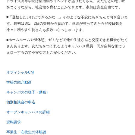
トライ式高等学院は部活動やイベントが盛りだくさん。友だちとの思い出
をつくりながら、社会性を育むことができます。参加は完全自由です。​
■「登校したいけどできるかな…」そのような不安にもきちんと向き合いま
す。最初は週1、2日の登校から始めて、体調が整ってきたら登校日数を
徐々に増やす生徒さんも多数いらっしゃいます。​
■ホームルームや昼休憩、ゼミなどで他の生徒さんと交流できる機会がたく
さんあります。友だちをつくれるようキャンパス職員一同が自然な形でフ
ォローするので不安な方もご安心ください。
オフィシャルCM
学校の紹介動画
キャンパスの様子（動画）
個別相談会の申込
オープンキャンパスの詳細
資料請求
卒業生・在校生の体験談