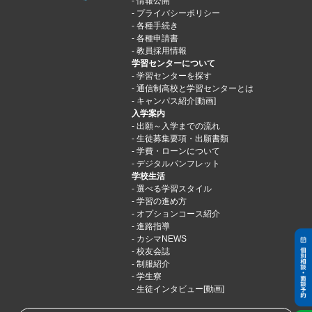
情報公開
プライバシーポリシー
各種手続き
各種申請書
教員採用情報
学習センターについて
学習センターを探す
通信制高校と学習センターとは
キャンパス紹介[動画]
入学案内
出願～入学までの流れ
生徒募集要項・出願書類
学費・ローンについて
デジタルパンフレット
学校生活
選べる学習スタイル
学習の進め方
オプションコース紹介
進路指導
カシマNEWS
校友会誌
制服紹介
学生寮
生徒インタビュー[動画]