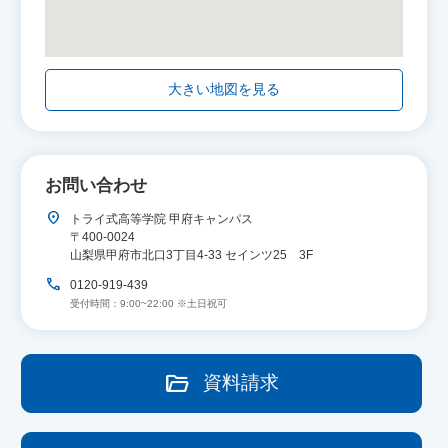
大きい地図を見る
お問い合わせ
location_on
トライ式高等学院 甲府キャンパス
〒400-0024
山梨県甲府市北口3丁目4-33 セインツ25 3F
call
0120-919-439
受付時間：9:00~22:00 ※土日祝可
folder_open
資料請求