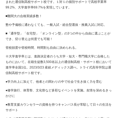
まれた通信制高校サポート校です。１対１の個別サポートで高校卒業率
99.2%、大学進学率69.7%を実現しています。
■難関大の合格実績多数！
塾や予備校に通わなくても、一般入試・総合型選抜・推薦入試に対応。
■「通学型」「在宅型」「オンライン型」の3つの中から自由に選ぶことが
でき、切り替えは何度でも可能！
登校頻度や登校時間、時間割も自由に決められる。
※⼤学進学率とは、進路決定者のうち⼤学・短⼤・専⾨職⼤学に合格した
ものにおいて。在籍⽣徒数3,500名以上の通信制⾼校・サポート校において
進学率全国1位。2023/3/23 産経メディックス調べ。トライ式⾼等学院は通
信制⾼校サポート校です。
●学力向上に加えて、他者との関わりの中で社会で生き抜く力を育む
●修学旅行、体育祭、文化祭など多彩なイベントを実施。友情を深めるきっ
かけに​
●教育支援カウンセラーの資格を持つキャンパス長が常駐して日々の生活を
サポート