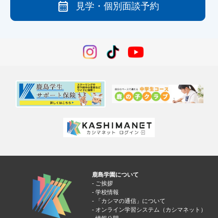
calendar_month
見学・個別面談予約
鹿島学園について
ご挨拶
学校情報
「カシマの通信」について
オンライン学習システム（カシマネット）