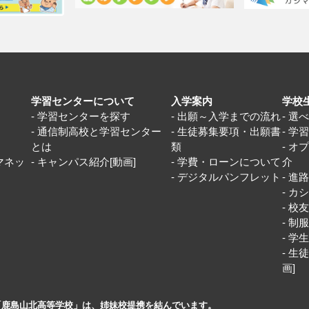
学習センターについて
入学案内
学校
学習センターを探す
出願～入学までの流れ
選
通信制高校と学習センター
生徒募集要項・出願書
学
とは
類
オ
マネッ
キャンパス紹介[動画]
学費・ローンについて
介
デジタルパンフレット
進
カシ
校
制
学
生徒
画]
「鹿島山北高等学校」は、姉妹校提携を結んでいます。