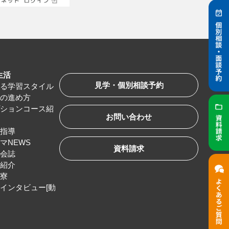
生活
見学・個別相談予約
べる学習スタイル
習の進め方
プションコース紹
お問い合わせ
路指導
マNEWS
資料請求
友会誌
服紹介
生寮
インタビュー[動