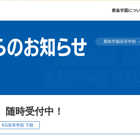
鹿島学園につ
らのお知らせ
鹿島学園高等学校
、随時受付中！
KG高等学院 下館