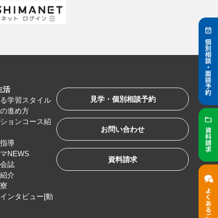
生活
見学・個別相談予約
べる学習スタイル
習の進め方
プションコース紹
お問い合わせ
路指導
マNEWS
資料請求
友会誌
服紹介
生寮
インタビュー[動