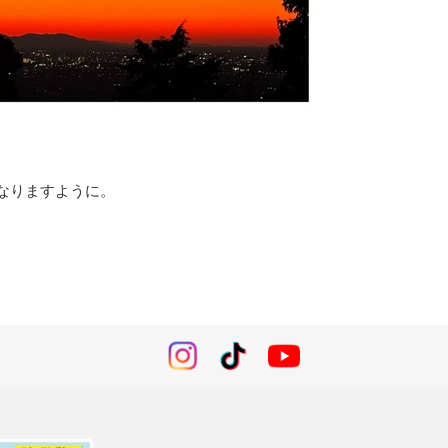
。
なりますように。