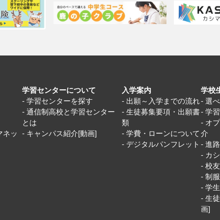
学習センターについて
入学案内
学校
学習センターを探す
出願～入学までの流れ
選
通信制高校と学習センター
生徒募集要項・出願書
学
とは
類
オ
マネッ
キャンパス紹介[動画]
学費・ローンについて
介
デジタルパンフレット
進
カシ
校
制
学
生徒
画]