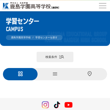
学習センター
CAMPUS
鹿島学園高等学校
学習センターを探す
manage_search
検索条件
grid_view
menu
location_on