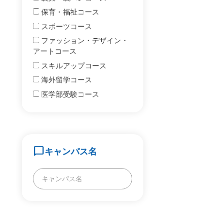
保育・福祉コース
スポーツコース
ファッション・デザイン・
アートコース
スキルアップコース
海外留学コース
医学部受験コース
chat_bubble
キャンパス名