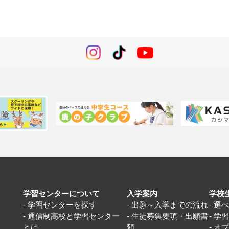
学習センターについて
入学案内
学校
学習センターを探す
出願～入学までの流れ
選
通信制高校と学習センター
生徒募集要項・出願書
学
とは
類
オ