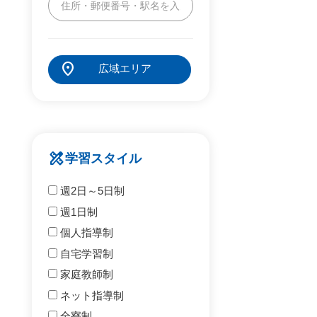
location_on
広域エリア
design_services
学習スタイル
週2日～5日制
週1日制
個人指導制
自宅学習制
家庭教師制
ネット指導制
全寮制