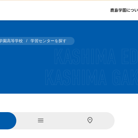
鹿島学園につ
学園高等学校
学習センターを探す
menu
location_on