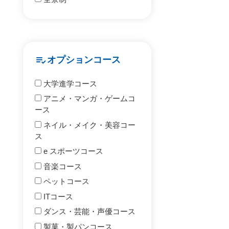
playlist_add_check
オプションコース
大学進学コース
アニメ・マンガ・ゲームコ
ース
ネイル・メイク・美容コー
ス
e スポーツコース
音楽コース
ペットコース
ITコース
ダンス・芸能・声優コース
製菓・製パンコース