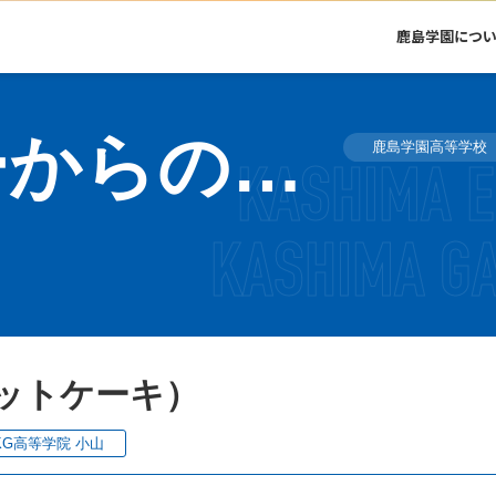
鹿島学園につ
学習センターからのお知らせ
鹿島学園高等学校
ットケーキ）
KG高等学院 小山