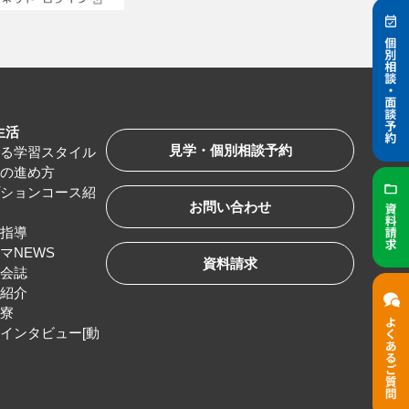
生活
見学・個別相談予約
べる学習スタイル
習の進め方
プションコース紹
お問い合わせ
路指導
マNEWS
資料請求
友会誌
服紹介
生寮
インタビュー[動