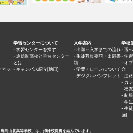
学習センターについて
入学案内
学校
学習センターを探す
出願～入学までの流れ
選
通信制高校と学習センター
生徒募集要項・出願書
学
とは
類
オ
マネッ
キャンパス紹介[動画]
学費・ローンについて
介
デジタルパンフレット
進
カシ
校
制
学
生徒
画]
「鹿島山北高等学校」は、姉妹校提携を結んでいます。