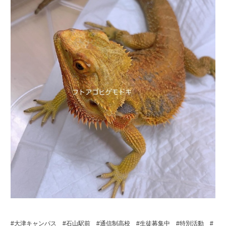
#大津キャンパス #石山駅前 #通信制高校 #生徒募集中 #特別活動 #