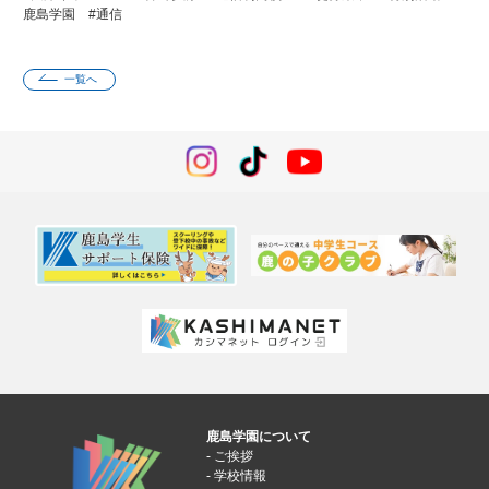
鹿島学園 #通信
一覧へ
鹿島学園について
ご挨拶
学校情報