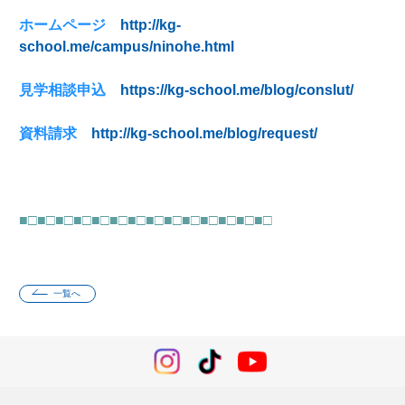
ホームページ
http://kg-
school.me/campus/ninohe.html
見学相談申込
https://kg-school.me/blog/conslut/
資料請求
http://kg-school.me/blog/request/
■□■□■□■□■□■□■□■□■□■□■□■□■□■□
一覧へ