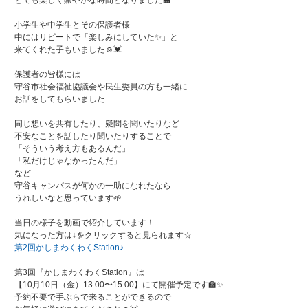
小学生や中学生とその保護者様
中にはリピートで「楽しみにしていた✨」と
来てくれた子もいました☺️💓
保護者の皆様には
守谷市社会福祉協議会や民生委員の方も一緒に
お話をしてもらいました
同じ想いを共有したり、疑問を聞いたりなど
不安なことを話したり聞いたりすることで
「そういう考え方もあるんだ」
「私だけじゃなかったんだ」
など
守谷キャンパスが何かの一助になれたなら
うれしいなと思っています🌱
当日の様子を動画で紹介しています！
気になった方は↓をクリックすると見られます☆
第2回かしまわくわくStation♪
第3回『かしまわくわくStation』は
【10月10日（金）13:00〜15:00】にて開催予定です🏫✨
予約不要で手ぶらで来ることができるので