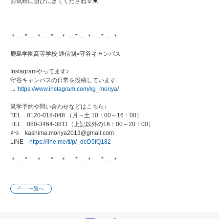
お気軽に遊びにきてくださね☺️💓
＊ … * … ＊ … * …＊ … * … ＊ … * … ＊
鹿島学園高等学校 通信制⭐︎守谷キャンパス
Instagramやってます♪
守谷キャンパスの日常を投稿しています
→
https://www.instagram.com/kg_moriya/
見学予約や問い合わせなどはこちら↓
TEL 0120-018-048 （月～土 10：00～16：00）
TEL 080-3464-3811（上記以外の16：00～20：00）
ﾒｰﾙ kashima.moriya2013@gmail.com
LINE
https://line.me/ti/p/_deD5fQ182
＊ … * … ＊ … * …＊ … * … ＊ … * … ＊
一覧へ