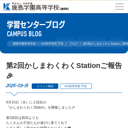
学習センターブログ
CAMPUS BLOG
鹿島学園高等学校
KG高等学院 守谷
ブログ
第2回かしまわくわくStationご報告
第2回かしまわくわくStationご報告
🎉
2025-09-19
イベント報告
KG高等学院 守谷
9月10日（水）に２回目の
『かしまわくわくStation』を開催しました🎉
第2回目は前回よりも
たくさんの子供たちが遊びに来てくれて
とても楽しく賑やかな時間となりました🏫