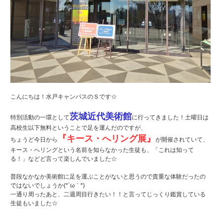
こんにちは！水戸キャンパスのＳです☆
茨城近代美術館
特別活動の一環として
に行ってきました！土曜日は
高校生以下無料ということで足を運んだのですが、
『キース・へリング展』
ちょうど今日から
が開催されていて、
キース・へリングという名前を知らなかった生徒も、「これは知って
る！」などど言って楽しんでいました☆
普段なかなか美術館に足を運ぶことがないと思うので貴重な体験だったの
ではないでしょうか(*´ω｀*)
一通り周ったあと、二週周目行きたい！！と言ってじっくり鑑賞している
生徒もいました☆