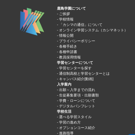
鹿島学園について
ご挨拶
学校情報
「カシマの通信」について
オンライン学習システム（カシマネット）
情報公開
プライバシーポリシー
各種手続き
各種申請書
教員採用情報
学習センターについて
学習センターを探す
通信制高校と学習センターとは
キャンパス紹介[動画]
入学案内
出願～入学までの流れ
生徒募集要項・出願書類
学費・ローンについて
デジタルパンフレット
学校生活
選べる学習スタイル
学習の進め方
オプションコース紹介
進路指導