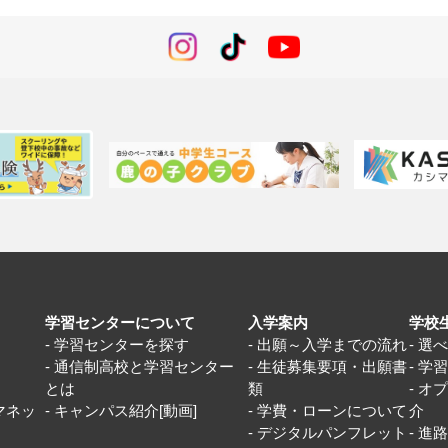
学習センターについて
入学案内
学校
学習センターを探す
出願～入学までの流れ
選
通信制高校と学習センター
生徒募集要項・出願書
学
とは
類
オ
マネッ
キャンパス紹介[動画]
学費・ローンについて
介
デジタルパンフレット
進