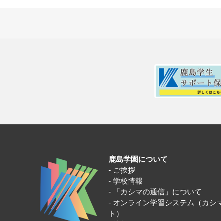
鹿島学園について
ご挨拶
学校情報
「カシマの通信」について
オンライン学習システム（カシ
ト）