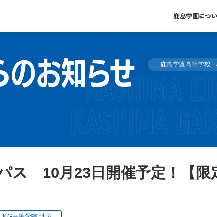
鹿島学園につ
らのお知らせ
鹿島学園高等学校
パス 10月23日開催予定！【
KG高等学院 池袋