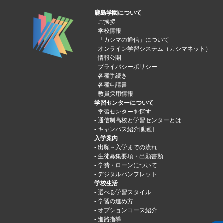
鹿島学園について
ご挨拶
学校情報
「カシマの通信」について
オンライン学習システム（カシマネット）
情報公開
プライバシーポリシー
各種手続き
各種申請書
教員採用情報
学習センターについて
学習センターを探す
通信制高校と学習センターとは
キャンパス紹介[動画]
入学案内
出願～入学までの流れ
生徒募集要項・出願書類
学費・ローンについて
デジタルパンフレット
学校生活
選べる学習スタイル
学習の進め方
オプションコース紹介
進路指導