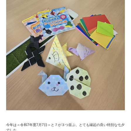
今年は＜令和7年度7月7日＞と７が３つ並ぶ、とても縁起の良い特別な七夕
でした。