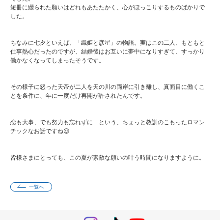
短冊に綴られた願いはどれもあたたかく、心がほっこりするものばかりで
した。
ちなみに七夕といえば、「織姫と彦星」の物語。実はこの二人、もともと
仕事熱心だったのですが、結婚後はお互いに夢中になりすぎて、すっかり
働かなくなってしまったそうです。
その様子に怒った天帝が二人を天の川の両岸に引き離し、真面目に働くこ
とを条件に、年に一度だけ再開が許されたんです。
恋も大事、でも努力も忘れずに…という、ちょっと教訓のこもったロマン
チックなお話ですね😉
皆様さまにとっても、この夏が素敵な願いの叶う時間になりますように。
一覧へ