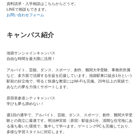
資料請求・入学相談はこちらからどうぞ。
LINEで相談もできます。
お問い合わせフォーム
キャンパス紹介
池袋サンシャインキャンパス
自由な時間を最大限に活用！
アルバイト、芸能、ダンス、スポーツ、創作、難関大学受験、事務所所属
など、多方面で活躍する生徒を応援しています。池袋駅東口徒歩1分という
駅前の好立地で、明るく快適な教室にはWi-Fiも完備。20年以上の実績で、
あなたの夢を力強くサポートします。
原宿表参道シティキャンパス
学びも夢も諦めない！
週1回の通学で、アルバイト、芸能、ダンス、スポーツ、創作、難関大学受
験との両立に最適です。明治神宮前〈原宿〉駅徒歩1分、清閑な住宅地にあ
る落ち着いた環境で、集中して学べます。ゲーミングPCも完備しており、
多様な学習スタイルに対応します。