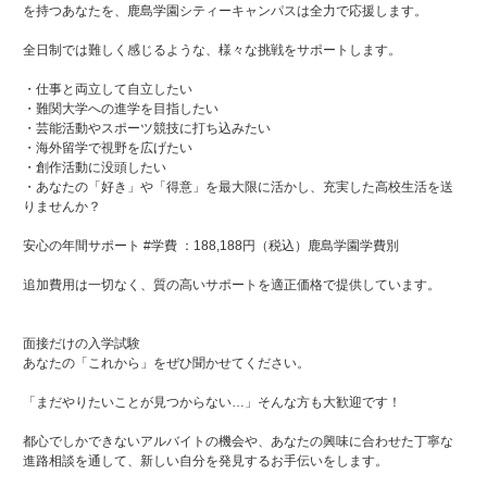
を持つあなたを、鹿島学園シティーキャンパスは全力で応援します。
全日制では難しく感じるような、様々な挑戦をサポートします。
・仕事と両立して自立したい
・難関大学への進学を目指したい
・芸能活動やスポーツ競技に打ち込みたい
・海外留学で視野を広げたい
・創作活動に没頭したい
・あなたの「好き」や「得意」を最大限に活かし、充実した高校生活を送
りませんか？
安心の年間サポート #学費 ：188,188円（税込）鹿島学園学費別
追加費用は一切なく、質の高いサポートを適正価格で提供しています。
面接だけの入学試験
あなたの「これから」をぜひ聞かせてください。
「まだやりたいことが見つからない…」そんな方も大歓迎です！
都心でしかできないアルバイトの機会や、あなたの興味に合わせた丁寧な
進路相談を通して、新しい自分を発見するお手伝いをします。