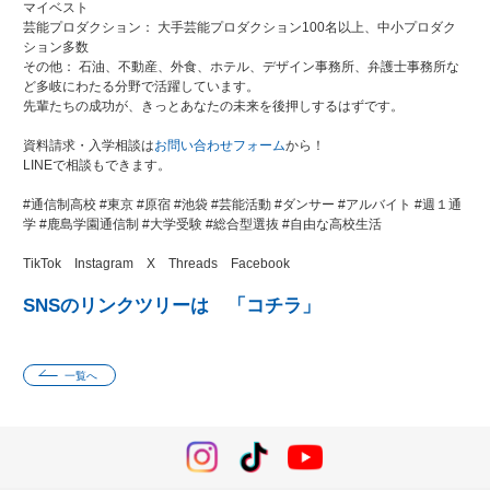
マイベスト
芸能プロダクション： 大手芸能プロダクション100名以上、中小プロダク
ション多数
その他： 石油、不動産、外食、ホテル、デザイン事務所、弁護士事務所な
ど多岐にわたる分野で活躍しています。
先輩たちの成功が、きっとあなたの未来を後押しするはずです。
資料請求・入学相談は
お問い合わせフォーム
から！
LINEで相談もできます。
#通信制高校 #東京 #原宿 #池袋 #芸能活動 #ダンサー #アルバイト #週１通
学 #鹿島学園通信制 #大学受験 #総合型選抜 #自由な高校生活
TikTok Instagram X Threads Facebook
SNSのリンクツリーは
「コチラ」
一覧へ