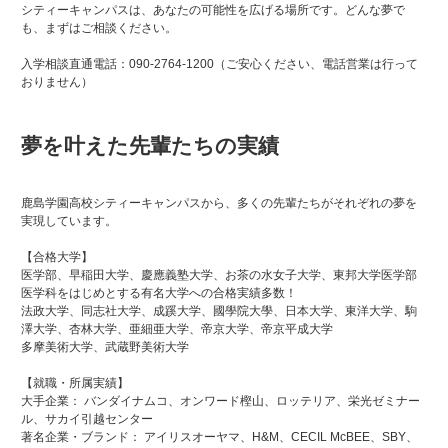
シティーキャンパスは、あなたの可能性を広げる場所です。どんな夢で
も、まずはご相談ください。
入学相談直通電話：090-2764-1200（ご安心ください、電話営業は行って
おりません）
夢を叶えた先輩たちの実績
鹿島学園高校シティーキャンパスから、多くの先輩たちがそれぞれの夢を
実現しています。
【合格大学】
医学部、早稲田大学、慶應義塾大学、お茶の水女子大学、東邦大学医学部
医学科をはじめとする有名大学への合格実績多数！
法政大学、同志社大学、成蹊大学、國學院大學、日本大学、東洋大学、駒
澤大学、杏林大学、亜細亜大学、帝京大学、帝京平成大学
多摩美術大学、武蔵野美術大学
【就職・所属実績】
大手企業： バンダイナムコ、オンワード樫山、ロッテリア、栄光ゼミナー
ル、サカイ引越センター
著名企業・ブランド： アイリスオーヤマ、H&M、CECIL McBEE、SBY、