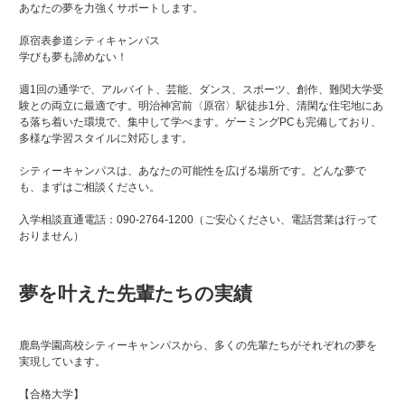
あなたの夢を力強くサポートします。
原宿表参道シティキャンパス
学びも夢も諦めない！
週1回の通学で、アルバイト、芸能、ダンス、スポーツ、創作、難関大学受
験との両立に最適です。明治神宮前〈原宿〉駅徒歩1分、清閑な住宅地にあ
る落ち着いた環境で、集中して学べます。ゲーミングPCも完備しており、
多様な学習スタイルに対応します。
シティーキャンパスは、あなたの可能性を広げる場所です。どんな夢で
も、まずはご相談ください。
入学相談直通電話：090-2764-1200（ご安心ください、電話営業は行って
おりません）
夢を叶えた先輩たちの実績
鹿島学園高校シティーキャンパスから、多くの先輩たちがそれぞれの夢を
実現しています。
【合格大学】