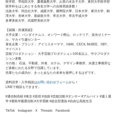
医学部、早稲田大学、慶應義塾大学、お茶の水女子大学、東邦大学医学部
医学科をはじめとする有名大学への合格実績多数！
法政大学、同志社大学、成蹊大学、國學院大學、日本大学、東洋大学、駒
澤大学、杏林大学、亜細亜大学、帝京大学、帝京平成大学
多摩美術大学、武蔵野美術大学
【就職・所属実績】
大手企業： バンダイナムコ、オンワード樫山、ロッテリア、栄光ゼミナー
ル、サカイ引越センター
著名企業・ブランド： アイリスオーヤマ、H&M、CECIL McBEE、SBY、
マイベスト
芸能プロダクション： 大手芸能プロダクション100名以上、中小プロダク
ション多数
その他： 石油、不動産、外食、ホテル、デザイン事務所、弁護士事務所な
ど多岐にわたる分野で活躍しています。
先輩たちの成功が、きっとあなたの未来を後押しするはずです。
資料請求・入学相談は
お問い合わせフォーム
から！
LINEで相談もできます。
#通信制高校 #東京 #原宿 #池袋 #芸能活動 #ダンサー #アルバイト #週１通
学 #鹿島学園通信制 #大学受験 #総合型選抜 #自由な高校生活
TikTok Instagram X Threads Facebook