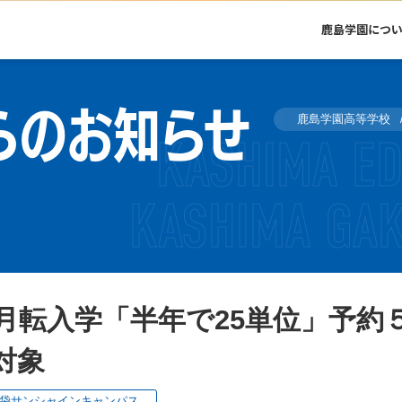
鹿島学園につ
らのお知らせ
鹿島学園高等学校
0月転入学「半年で25単位」予約
対象
袋サンシャインキャンパス