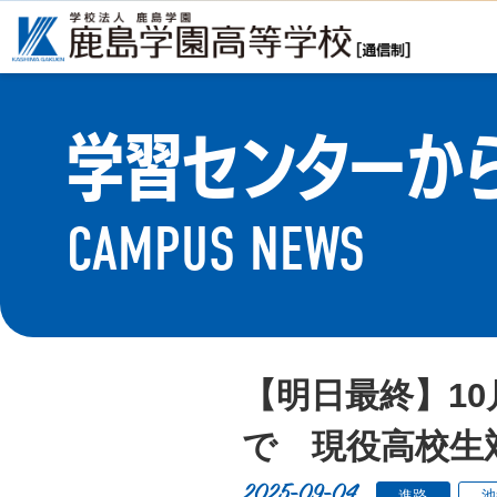
学習センターか
CAMPUS NEWS
【明日最終】1
で 現役高校生
2025-09-04
進路
池